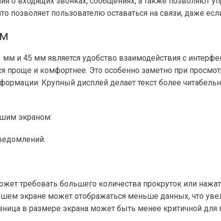
я о входящих звонках, сообщениях, а также позволяют у
что позволяет пользователю оставаться на связи, даже есл
ом
мм и 45 мм является удобство взаимодействия с интерфе
я проще и комфортнее. Это особенно заметно при просмот
формации. Крупный дисплей делает текст более читабельн
ьшим экраном:
уведомлений.
может требовать большего количества прокруток или нажат
ьшем экране может отображаться меньше данных, что уве
зница в размере экрана может быть менее критичной для 