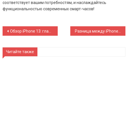
соответствует вашим потребностям, и наслаждайтесь
функциональностью современных смарт-часов!
Навигация
Обзор iPhone 13: главные особенности и преимущества
Разница между iPhone 11 и 12: полное сравнение характеристик
по
Читайте также
записям