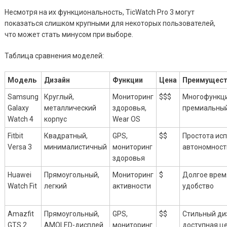
Несмотря на их функциональность, TicWatch Pro 3 могут
показаться слишком крупными для некоторых пользователей,
что может стать минусом при выборе.
Таблица сравнения моделей:
Модель
Дизайн
Функции
Цена
Преимущест
Samsung
Круглый,
Мониторинг
$$$
Многофункци
Galaxy
металлический
здоровья,
премиальный
Watch 4
корпус
Wear OS
Fitbit
Квадратный,
GPS,
$$
Простота ис
Versa 3
минималистичный
мониторинг
автономност
здоровья
Huawei
Прямоугольный,
Мониторинг
$
Долгое врем
Watch Fit
легкий
активности
удобство
Amazfit
Прямоугольный,
GPS,
$$
Стильный ди
GTS 2
AMOLED-дисплей
мониторинг
доступная ц