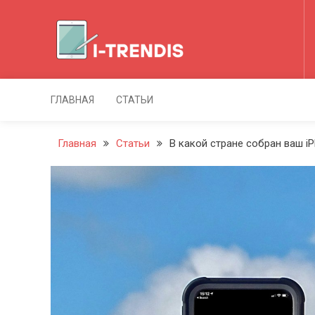
Перейти
к
содержимому
I-Trendis
ГЛАВНАЯ
СТАТЬИ
Главная
Статьи
В какой стране собран ваш i